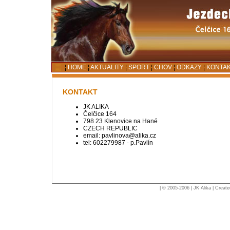
¦
HOME
¦
AKTUALITY
¦
SPORT
¦
CHOV
¦
ODKAZY
¦
KONTA
KONTAKT
JK ALIKA
Čelčice 164
798 23 Klenovice na Hané
CZECH REPUBLIC
email: pavlinova@alika.cz
tel: 602279987 - p.Pavlín
| © 2005-2006 | JK Alika |
Creat